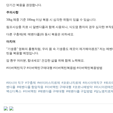
단기간 복용을 권장합니다.
주의사항
50kg 체중 기준 100mg 이상 복용 시 심각한 위험이 있을 수 있습니다.
림프사상충 치료 시 알벤다졸과 함께 사용되나, 식도염 환자의 경우 심각한 부작용
다른 구충제(예: 메벤다졸)와 동시 복용은 피하세요.
마치며
"기생충" 영화의 흥행처럼, 우리 몸 속 기생충도 깨끗이 제거해야겠죠? 저는 메벤
틴을 복용할 예정입니다.
암 환우 여러분, 힘내세요! 건강한 삶을 위해 함께 노력해요.
#이버멕틴직구 #이버멕틴구매대행 #이버멕틴복용법 #이버멕틴복용방법
#러시아 직구
#구충제
#바이러스치료제
#코로나치료제
#러시아역직구
#트리
벤다졸
#메벤다졸 항암작용
#이버멕틴 구매대행
#코로나예방약
#러시아판매
백신디톡스
#이버멕틴
#메벤다졸 구매대행
#메벤다졸 구입방법
#당뇨병치료