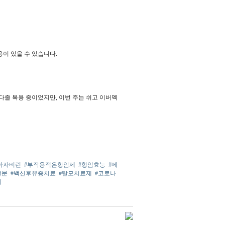
이 있을 수 있습니다.
다졸 복용 중이었지만, 이번 주는 쉬고 이버멕
아자비린
#부작용적은항암제
#항암효능
#메
전문
#백신후유증치료
#탈모치료제
#코로나
제