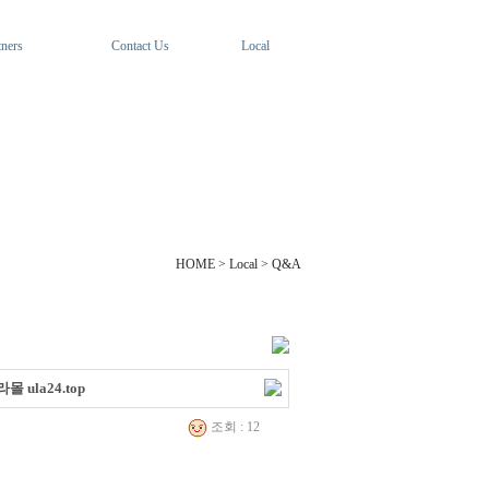
tners
Contact Us
Local
HOME > Local > Q&A
ula24.top
조회 : 12