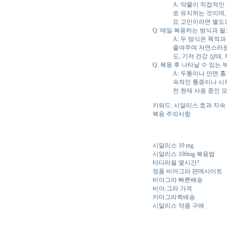
A: 약물이 직접적인
로 유지하는 것이며,
요 고민이라면 별도
Q: 매일 복용하는 방식과 
A: 두 방식은 목적
줄여주며 자연스러운 
도, 기저 건강 상태
Q: 복용 후 나타날 수 있는
A: 두통이나 안면 
속적인 통증이나 시력
전 현재 사용 중인 
키워드: 시알리스 효과 지속 
복용 주의사항
시알리스 10 mg
시알리스 100mg 복용법
타다라필 몇시간?
정품 비아그라 판매사이트
비아그라 빠른배송
비아.그라 가격
카마그라퀵배송
시알리스 약품 구매