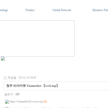
nology
Product
Global Network
Business Par
작성일 : 25-11-13 19:47
청주 비아마켓 Viamarket 【vcsS.top】
글쓴이 :
AD
https://viamarket24.vvsss.top
[6]