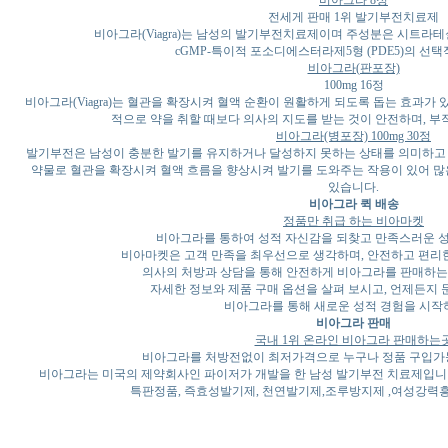
비아그라 8정
전세게 판매 1위 발기부전치료제
비아그라(Viagra)는 남성의 발기부전치료제이며 주성분은 시트라테실더나필(ci
cGMP-특이적 포소디에스터라제5형 (PDE5)의 선
비아그라(판포장)
100mg 16정
비아그라(Viagra)는 혈관을 확장시켜 혈액 순환이 원활하게 되도록 돕는 효과가
적으로 약을 취할 때보다 의사의 지도를 받는 것이 안전하며, 부
비아그라(병포장) 100mg 30정
발기부전은 남성이 충분한 발기를 유지하거나 달성하지 못하는 상태를 의미하고 비아그
약물로 혈관을 확장시켜 혈액 흐름을 향상시켜 발기를 도와주는 작용이 있어 많
있습니다.
비아그라 퀵 배송
정품만 취급 하는 비아마켓
비아그라를 통하여 성적 자신감을 되찾고 만족스러운 
비아마켓은 고객 만족을 최우선으로 생각하며, 안전하고 편리한
의사의 처방과 상담을 통해 안전하게 비아그라를 판매하는
자세한 정보와 제품 구매 옵션을 살펴 보시고, 언제든지 
비아그라를 통해 새로운 성적 경험을 시작
비아그라 판매
국내 1위 온라인 비아그라 판매하는
비아그라를 처방전없이 최저가격으로 누구나 정품 구입가능
비아그라는 미국의 제약회사인 파이저가 개발을 한 남성 발기부전 치료제입니
특판정품, 즉효성발기제, 천연발기제,조루방지제 ,여성강력흥분제