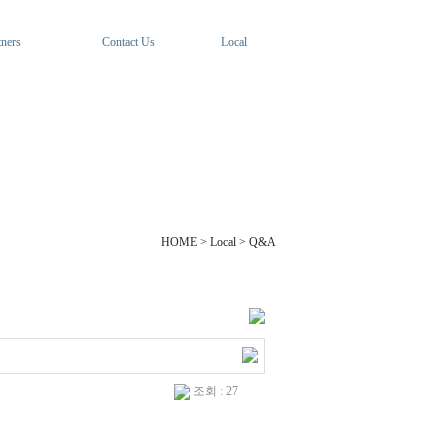
tners
Contact Us
Local
HOME > Local > Q&A
조회 : 27