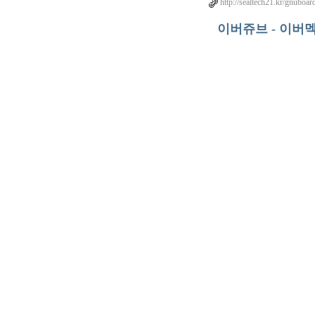
http://sealtech21.kr/gnuboar
이버쥬브 - 이버멕틴