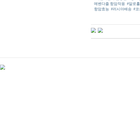
메벤다졸 항암작용
#알로홀
항암효능
#러시아배송
#