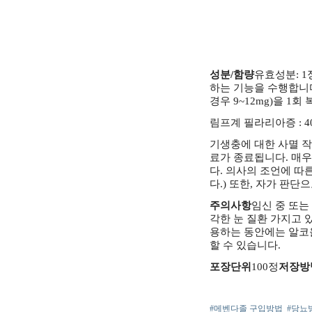
성분/함량
유효성분: 1
하는 기능을 수행합니
경우 9~12mg)을 1회
림프계 필라리아증 : 400
기생충에 대한 사멸 작
료가 종료됩니다.
매우
다.
의사의 조언에 따른
다.)
또한, 자가 판단으
주의사항
임신 중 또는
각한 눈 질환 가지고 
용하는 동안에는 알코
할 수 있습니다.
포장단위
100정
저장방
#메벤다졸 구입방법
#당뇨