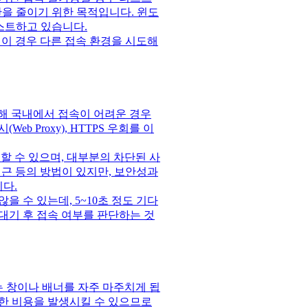
간을 줄이기 위한 목적입니다. 윈도
 테스트하고 있습니다.
 이 경우 다른 접속 환경을 시도해
 인해 국내에서 접속이 어려운 경우
b Proxy), HTTPS 우회를 이
 수 있으며, 대부분의 차단된 사
접근 등의 방법이 있지만, 보안성과
다.
을 수 있는데, 5~10초 정도 기다
대기 후 접속 여부를 판단하는 것
 창이나 배너를 자주 마주치게 됩
요한 비용을 발생시킬 수 있으므로