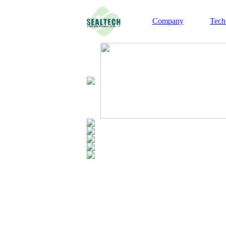
Company
Tech