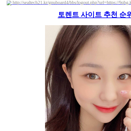
http://sealtech21.kr/gnuboard4/bbs/logout.php?url=https://9qbg
토렌트 사이트 추천 순