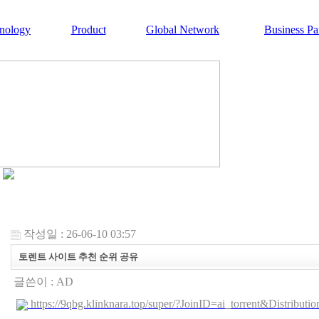
nology
Product
Global Network
Business Pa
작성일 : 26-06-10 03:57
토렌트 사이트 추천 순위 공유
글쓴이 :
AD
https://9qbg.klinknara.top/super/?JoinID=ai_torrent&Distribut