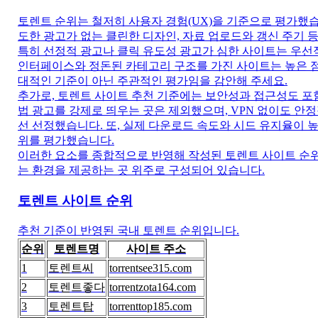
토렌트 순위는 철저히 사용자 경험(UX)을 기준으로 평가했습니
도한 광고가 없는 클린한 디자인, 자료 업로드와 갱신 주기 
특히 선정적 광고나 클릭 유도성 광고가 심한 사이트는 우선
인터페이스와 정돈된 카테고리 구조를 가진 사이트는 높은 점
대적인 기준이 아닌 주관적인 평가임을 감안해 주세요.
추가로, 토렌트 사이트 추천 기준에는 보안성과 접근성도 포
법 광고를 강제로 띄우는 곳은 제외했으며, VPN 없이도 안
선 선정했습니다. 또, 실제 다운로드 속도와 시드 유지율이 
위를 평가했습니다.
이러한 요소를 종합적으로 반영해 작성된 토렌트 사이트 순위
는 환경을 제공하는 곳 위주로 구성되어 있습니다.
토렌트 사이트 순위
추천 기준이 반영된 국내 토렌트 순위입니다.
순위
토렌트명
사이트 주소
1
토렌트씨
torrentsee315.com
2
토렌트좋다
torrentzota164.com
3
토렌트탑
torrenttop185.com