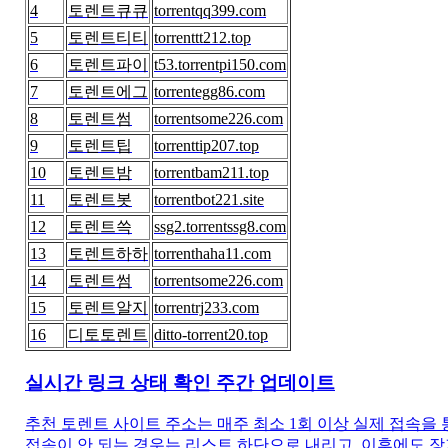
4
토렌트큐큐
torrentqq399.com
5
토렌트티티
torrenttt212.top
6
토렌트파이
t53.torrentpi150.com
7
토렌트에그
torrentegg86.com
8
토렌트썸
torrentsome226.com
9
토렌트팁
torrenttip207.top
10
토렌트밤
torrentbam211.top
11
토렌트봇
torrentbot221.site
12
토렌트쓱
ssg2.torrentssg8.com
13
토렌트하하
torrenthaha11.com
14
토렌트썸
torrentsome226.com
15
토렌트알지
torrentrj233.com
16
디토토렌트
ditto-torrent20.top
실시간 링크 상태 확인 주간 업데이트
추천 토렌트 사이트 주소는 매주 최소 1회 이상 실제 접속을
접속이 안 되는 경우는 리스트 하단으로 내리고, 이후에도 