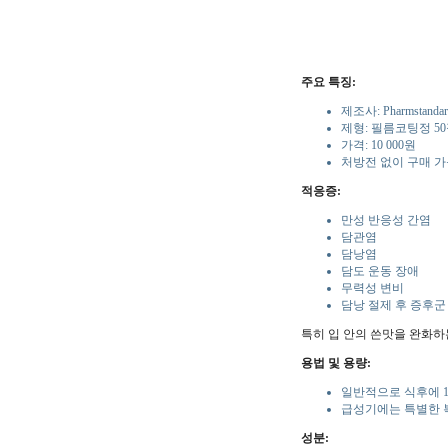
주요 특징:
제조사: Pharmstandar
제형: 필름코팅정 5
가격: 10 000원
처방전 없이 구매 
적응증:
만성 반응성 간염
담관염
담낭염
담도 운동 장애
무력성 변비
담낭 절제 후 증후군
특히 입 안의 쓴맛을 완화하
용법 및 용량:
일반적으로 식후에 1일
급성기에는 특별한 
성분: