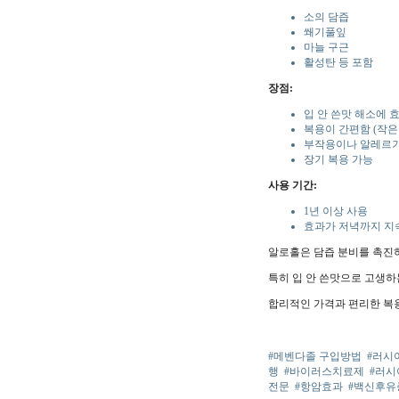
소의 담즙
쐐기풀잎
마늘 구근
활성탄 등 포함
장점:
입 안 쓴맛 해소에 
복용이 간편함 (작은
부작용이나 알레르기
장기 복용 가능
사용 기간:
1년 이상 사용
효과가 저녁까지 지
알로홀은 담즙 분비를 촉진하
특히 입 안 쓴맛으로 고생하
합리적인 가격과 편리한 복
#메벤다졸 구입방법
#러시
행
#바이러스치료제
#러
전문
#항암효과
#백신후유