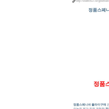
http://sealtech21.kr/gnuboa
정품스페니
정품
정품스페니쉬 플라이구매
관
오늘은 제가 직접 경험한
정