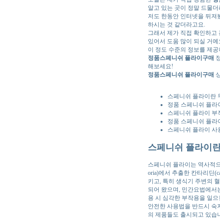
알고 있는 곳이 정말 드물더
저도 한동안 인터넷을 뒤져
하시는 것 같더라고요.
그래서 제가 직접 확인하고
있어서 도움 많이 되실 거예
이 정도 수준의 정보를 제공
정품스페니쉬 플라이구매
정
해보세요!
정품스페니쉬 플라이구매
상
스페니쉬 플라이란 
정품 스페니쉬 플라이
스페니쉬 플라이 부
정품 스페니쉬 플라이
스페니쉬 플라이 사용
스페니쉬 플라이란
스페니쉬 플라이는 역사적으로 
oria)에서 추출한 칸타리딘
키고, 특히 생식기 주변의 
되어 왔으며, 민간요법에서는
용 시 심각한 부작용을 일으
안전한 사용법을 반드시 숙
의 제품들도 출시되고 있습