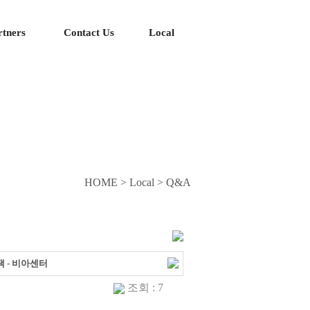
rtners
Contact Us
Local
HOME > Local > Q&A
택 - 비아센터
조회 : 7