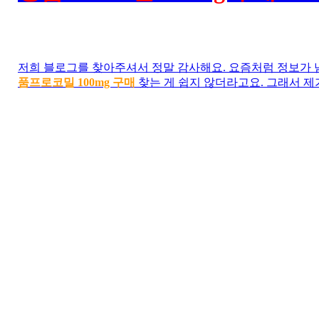
저희 블로그를 찾아주셔서 정말 감사해요. 요즘처럼 정보가 
품프로코밀 100mg 구매
찾는 게 쉽지 않더라고요. 그래서 제가
용 팁까지 솔직하게 나누고 싶었어요.
처음엔
정품프로코밀 100mg 구매
뭔지도 잘 몰랐는데, 막상
더라고요. 특히 일상 속에서 작은 문제를 해결해주는 순간들
거예요. 주변 친구들도 하나둘씩 추천해주길래, 이건 꼭 정
여러분도 혹시
정품프로코밀 100mg 구매
관련 정보를 찾다가
글이 조금이나마 도움이 되었으면 좋겠어요. 제가 경험한 것
게 쓰면 좋은지, 또 주의할 점은 무엇인지 차근차근 알려드릴
댓글로 궁금한 점 남겨주시면 저도 배우는 마음으로 답장 드
건 아니거든요. 다만, 여러분과 함께 더 나은 선택을 하기 
하는 중이에요.
앞으로도
정품프로코밀 100mg 구매
관련된 다양한 시도와 후
러주세요. 여러분의 인터넷 생활이 조금이라도 편하고 즐거워
맙고, 또 감사합니다!
프로코밀 100mg: 효과와 효능 완벽 분석