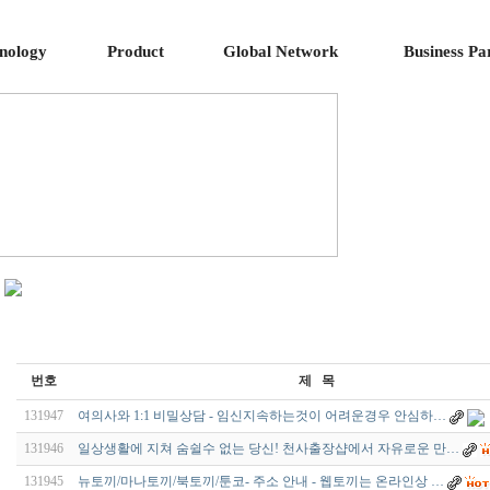
nology
Product
Global Network
Business Pa
번호
제 목
131947
여의사와 1:1 비밀상담 - 임신지속하는것이 어려운경우 안심하…
131946
일상생활에 지쳐 숨쉴수 없는 당신! 천사출장샵에서 자유로운 만…
131945
뉴토끼/마나토끼/북토끼/툰코- 주소 안내 - 웹토끼는 온라인상 …