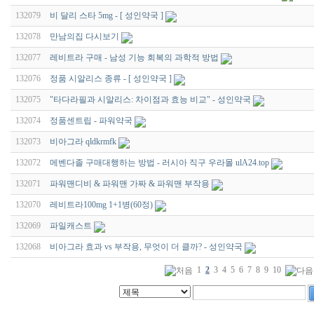
132079
비 달리 스타 5mg - [ 성인약국 ]
132078
만남의집 다시보기
132077
레비트라 구매 - 남성 기능 회복의 과학적 방법
132076
정품 시알리스 종류 - [ 성인약국 ]
132075
"타다라필과 시알리스: 차이점과 효능 비교" - 성인약국
132074
정품센트립 - 파워약국
132073
비아그라 qldkrmfk
132072
메벤다졸 구매대행하는 방법 - 러시아 직구 우라몰 ulA24.top
132071
파워맨디비 & 파워맨 가짜 & 파워맨 부작용
132070
레비트라100mg 1+1병(60정)
132069
파일캐스트
132068
비아그라 효과 vs 부작용, 무엇이 더 클까? - 성인약국
1
2
3
4
5
6
7
8
9
10