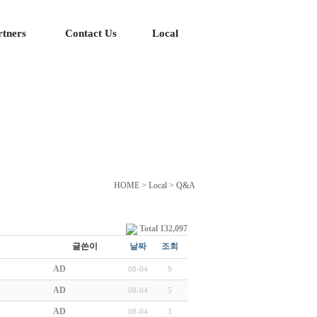
rtners
Contact Us
Local
HOME > Local > Q&A
Total 132,097
글쓴이
날짜
조회
AD
08-04
9
AD
08-04
5
AD
08-04
3