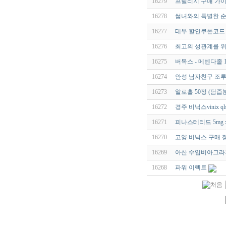
16279
프릴리지 구매 가이
16278
썸녀와의 특별한 순
16277
테무 할인쿠폰코드
16276
최고의 성관계를 위
16275
버목스 - 메벤다졸 1
16274
안성 남자친구 조루 
16273
알로홀 50정 (담즙
16272
경주 비닉스vinix qlsl
16271
피나스테리드 5mg x
16270
고양 비닉스 구매 정보
16269
아산 수입비아그라
16268
파워 이렉트