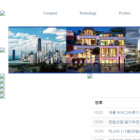
Company
Technology
Product
번호
16282
계룡 비아그라후기 qld
16281
전립선염 발기부전 
16280
칵스타 1+1병(20캡