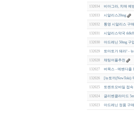
132034
비아그라, 치매 예방
132033
시알리스20mg
132032
통영 시알리스 구
132031
시알리스약국 tldkfflt
132030
아드레닌 50mg 
132029
토마토가 돼라! - 
132028
채팅어플추천
132027
버목스 - 메벤다졸 1
132026
[뉴토끼(NewTok
132025
토렌트모바일 접속 문
132024
글리벤클라미드 5mg
132023
아드레닌 정품 구매