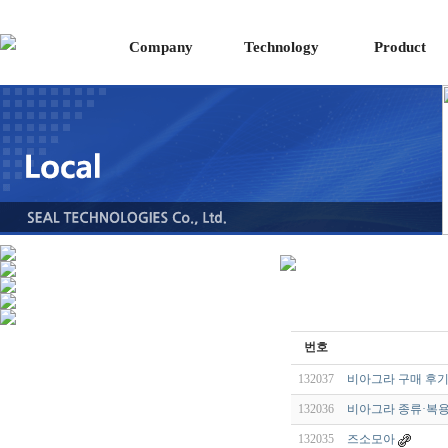
Company
Technology
Product
번호
132037
비아그라 구매 후기
132036
비아그라 종류·복용
132035
즈소모아