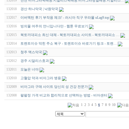
132019
연천 비아그라퀵배송.시알리스퀵배송.비아그라당일배송.시알리스…
132018
경산 하나약국 | 낙원약국
132017
이버멕틴 후기 부작용 체크! - 러시아 직구 우라몰 uLag9.top
132016
빙의물 여주의 언니입니다만 - 웹툰 무료보기
132015
북토끼대피소 최신 대체 - 북토끼대피소 사이트 - 북토끼대피소 …
132014
토렌트이슈 막힌 주소 복구 - 토렌트이슈 바로가기 링크 - 토렌…
132013
청주 맥스약국
132012
경주 시알리스효과
132011
오늘은 너야
132010
고혈압 약과 비아그라 병용
132009
비아그라 구매 사이트 당신의 성 건강 전문가
132008
팔팔정 가격 비교와 합리적으로 선택하는 방법 - 비아센터
1
2
3
4
5
6
7
8
9
10