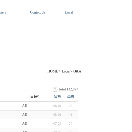
tners
Contact Us
Local
HOME > Local > Q&A
Total 132,097
글쓴이
날짜
조회
AD
08-01
28
AD
08-01
41
AD
07-29
27