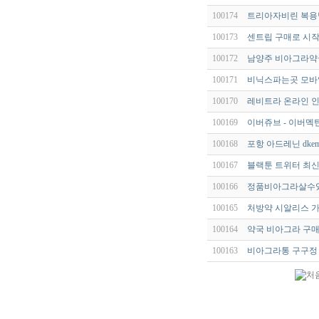
100174
트리아자비린 복용방법
100173
센트립 구매로 시작
100172
남양주 비아그라약
100171
비닉스파는곳 모바일
100170
레비트라 온라인 인터
100169
이버쥬브 - 이버멕틴 
100168
포항 아드레닌 dkemf
100167
블랙툰 트위터 최신
100166
정품비아그라살수있는
100165
처방약 시알리스 가
100164
약국 비아그라 구매
100163
비아그라통 구구정