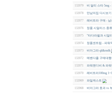
132079
비 달리 스타 5mg -
132078
만남의집 다시보기
132077
레비트라 구매 - 
132076
정품 시알리스 종류 -
132075
"타다라필과 시알리
132074
정품센트립 - 파워
132073
비아그라 qldkrmfk
132072
메벤다졸 구매대행하는
132071
파워맨디비 & 파워
132070
레비트라100mg 1+1
132069
파일캐스트
132068
비아그라 효과 vs 