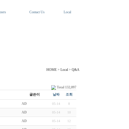
tners
Contact Us
Local
HOME > Local > Q&A
Total 132,097
글쓴이
날짜
조회
AD
05-14
8
AD
05-14
10
AD
05-14
12