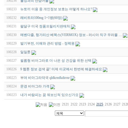
100234
돌싱과의 만남어플
100233
뉴토끼 이용 중 개인정보 보호는 어떻게 하나요?
100232
레비트라100mg 1+1병(60정)
100231
팔달구 미국 정품프릴리지판매처
100230
메벤다졸, 헝가리산 베목스(VERMOX) 정보 - 러시아 직구 우라몰 …
100229
발기부전, 이해와 관리 방법 - 정력원
100228
일일툰
100227
필름형 비아그라로 더 나은 성 건강을 위한 선택
100226
9 웹툰 정보 검색 끝! 이제 이곳에서 한번에 해결하세요
100225
부여 비아그라약국 qldkrmfkdirrnr
100224
문경 비아그라 가격
100223
내가 바람피는 꿈 꿔보신적 있으신가요
2121
2122
2123
2124
2125
2126
2127
212