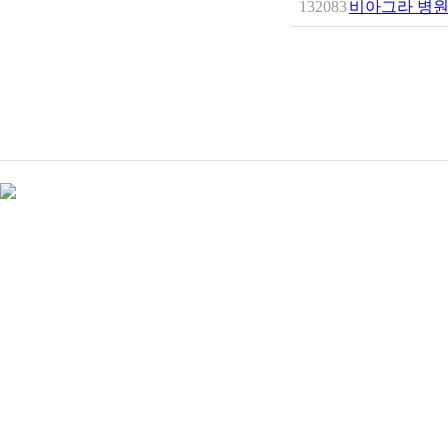
132083
비아그라 병원