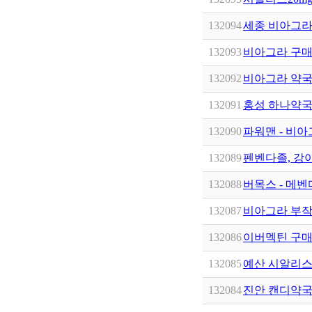
132094
세종 비아그라
132093
비아­그라 구매
132092
비아그라 약국 
132091
홍성 하나약국 gk
132090
파워맨 - 비
132089
펜벤다졸, 강아
132088
버목스 - 메벤다
132087
비아그라 부작
132086
이버멕틴 구매대
132085
예산 시알리스구매 
132084
진안 캔디약국 