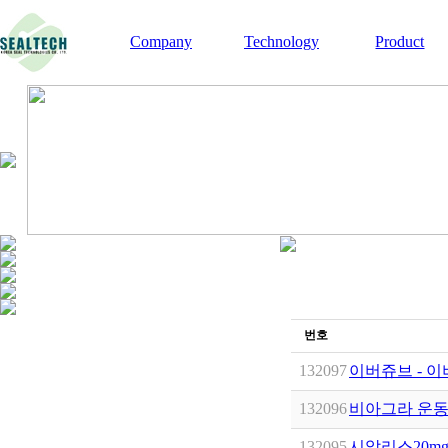
Company
Technology
Product
번호
132097
이버쥬브 - 이버
132096
비­아그라 운동
132095
시알리스20mg