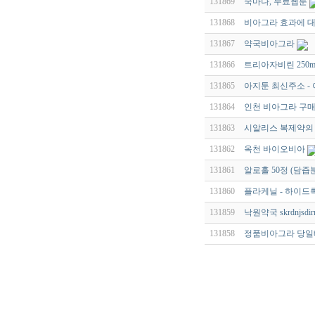
131869
쿡마나, 무료웹툰
131868
비아그라 효과에 대
131867
약국비아그라
131866
트리아자비린 250m
131865
아지툰 최신주소 - 
131864
인천 비아그라 구매
131863
시알리스 복제약의 
131862
옥천 바이오비아
131861
알로홀 50정 (담즙
131860
플라케닐 - 하이드록
131859
낙원약국 skrdnjsdirr
131858
정품비아그라 당일배