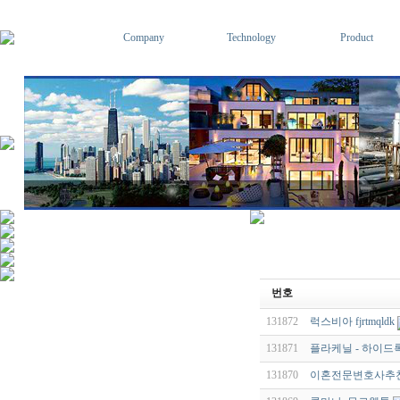
Company
Technology
Product
번호
131872
럭스비아 fjrtmqldk
131871
플라케닐 - 하이드록
131870
이혼전문변호사추천 